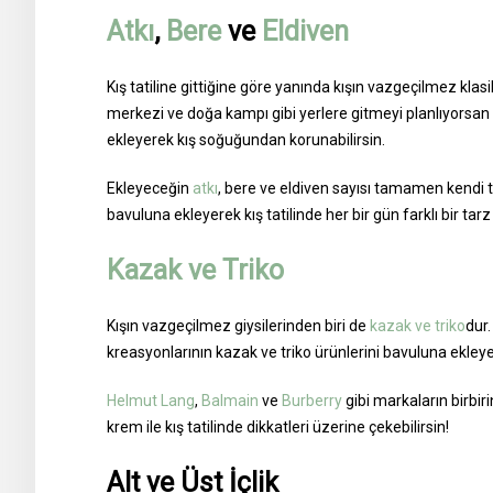
Atkı
,
Bere
ve
Eldiven
Kış tatiline gittiğine göre yanında kışın vazgeçilmez klasi
merkezi ve doğa kampı gibi yerlere gitmeyi planlıyorsan
ekleyerek kış soğuğundan korunabilirsin.
Ekleyeceğin
atkı
, bere ve eldiven sayısı tamamen kendi te
bavuluna ekleyerek kış tatilinde her bir gün farklı bir tarz
Kazak ve Triko
Kışın vazgeçilmez giysilerinden biri de
kazak ve triko
dur.
kreasyonlarının kazak ve triko ürünlerini bavuluna ekleyeb
Helmut Lang
,
Balmain
ve
Burberry
gibi markaların birbir
krem ile kış tatilinde dikkatleri üzerine çekebilirsin!
Alt ve Üst İçlik