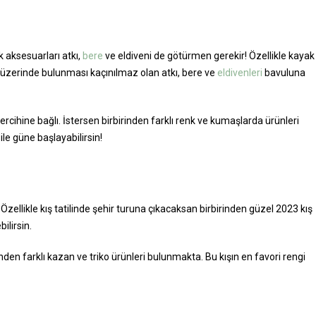
k aksesuarları atkı,
bere
ve eldiveni de götürmen gerekir! Özellikle kayak
 üzerinde bulunması kaçınılmaz olan atkı, bere ve
eldivenleri
bavuluna
rcihine bağlı. İstersen birbirinden farklı renk ve kumaşlarda ürünleri
 ile güne başlayabilirsin!
 Özellikle kış tatilinde şehir turuna çıkacaksan birbirinden güzel 2023 kış
ilirsin.
inden farklı kazan ve triko ürünleri bulunmakta. Bu kışın en favori rengi