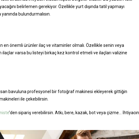
acağını belirlemen gerekiyor. Özellikle yurt dışında tatil yapmayı
ka yanında bulundurmalısın.
n en önemli ürünler ilaç ve vitaminler olmalı. Özellikle senin veya
laçlar varsa bu listeyi birkaç kez kontrol etmeli ve ilaçları valizine
yorsan bavuluna profesyonel bir fotoğraf makinesi ekleyerek gittiğin
kineleri ile çekebilirsin.
niste
’den sipariş verebilirsin. Atkı, bere, kazak, bot veya çizme… İhtiyacın