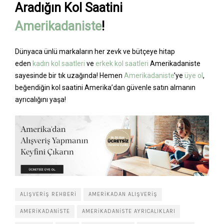
Aradığın Kol Saatini
Amerikadaniste
!
Dünyaca ünlü markaların her zevk ve bütçeye hitap
eden
kadın kol saatleri
ve
erkek kol saatleri
Amerikadaniste
sayesinde bir tık uzağında! Hemen
Amerikadaniste
’ye
üye ol
,
beğendiğin kol saatini Amerika’dan güvenle satın almanın
ayrıcalığını yaşa!
ALIŞVERIŞ REHBERI
AMERIKADAN ALIŞVERIŞ
AMERIKADANISTE
AMERIKADANISTE AYRICALIKLARI