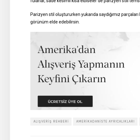
fularlar, sade kesimli kısa elbiseler de parizyen stili tem
Parizyen stil oluştururken yukarıda saydığımız parçaları
görünüm elde edebilirsin.
ALIŞVERIŞ REHBERI
AMERIKADANISTE AYRICALIKLARI