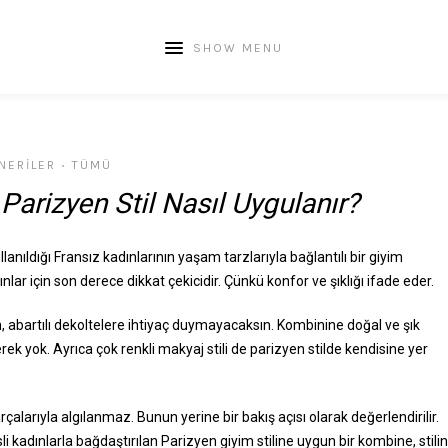
SHOW MENU
NERILER
TÜMÜ
•
arizyen Stil Nasıl Uygulanır?
ullanıldığı Fransız kadınlarının yaşam tarzlarıyla bağlantılı bir giyim
adınlar için son derece dikkat çekicidir. Çünkü konfor ve şıklığı ifade eder.
n, abartılı dekoltelere ihtiyaç duymayacaksın. Kombinine doğal ve şık
ek yok. Ayrıca çok renkli makyaj stili de parizyen stilde kendisine yer
arçalarıyla algılanmaz. Bunun yerine bir bakış açısı olarak değerlendirilir.
li kadınlarla bağdaştırılan Parizyen giyim stiline uygun bir kombine, stilin