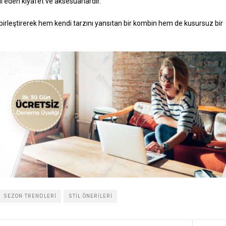
sil eden kıyafet ve aksesuarlardır.
 birleştirerek hem kendi tarzını yansıtan bir kombin hem de kusursuz bir
SEZON TRENDLERI
STIL ÖNERILERI