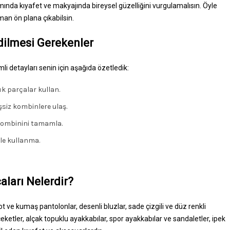
ında kıyafet ve makyajında bireysel güzelliğini vurgulamalısın. Öyle
man ön plana çıkabilsin.
Edilmesi Gerekenler
i detayları senin için aşağıda özetledik:
k parçalar kullan.
iz kombinlere ulaş.
kombinini tamamla.
le kullanma.
aları Nelerdir?
t ve kumaş pantolonlar, desenli bluzlar, sade çizgili ve düz renkli
ceketler, alçak topuklu ayakkabılar, spor ayakkabılar ve sandaletler, ipek