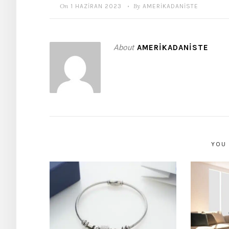
On
By
1 HAZIRAN 2023
AMERIKADANISTE
•
About
AMERIKADANISTE
YOU 