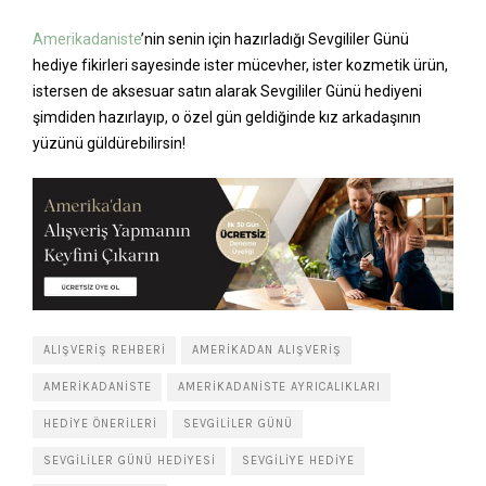
Amerikadaniste
’nin senin için hazırladığı Sevgililer Günü
hediye fikirleri sayesinde ister mücevher, ister kozmetik ürün,
istersen de aksesuar satın alarak Sevgililer Günü hediyeni
şimdiden hazırlayıp, o özel gün geldiğinde kız arkadaşının
yüzünü güldürebilirsin!
ALIŞVERIŞ REHBERI
AMERIKADAN ALIŞVERIŞ
AMERIKADANISTE
AMERIKADANISTE AYRICALIKLARI
HEDIYE ÖNERILERI
SEVGILILER GÜNÜ
SEVGILILER GÜNÜ HEDIYESI
SEVGILIYE HEDIYE