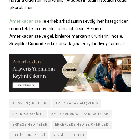
hoşuna giden bir hediye alıp 14 Şubat’ın tadını istediğin kadar
çıkarabilirsin.
Amerikadaniste
ile erkek arkadaşının sevdiği her kategoriden
ürünü tek tık’la güvenle satın alabilirsin. Hemen
Amerikadaniste’ye gel, binlerce markanın ürünlerini incele,
Sevgililer Gününde erkek arkadaşına en iyi hediyeyi satın al!
ALIŞVERIŞ REHBERI
AMERIKADAN ALIŞVERIŞ
AMERIKADANISTE
AMERIKADANISTE AYRICALIKLARI
ERKEĞE HEDIYELER
ERKEKLERE HEDIYE ÖNERILERI
HEDIYE ÖNERILERI
SEVGILILER GÜNÜ